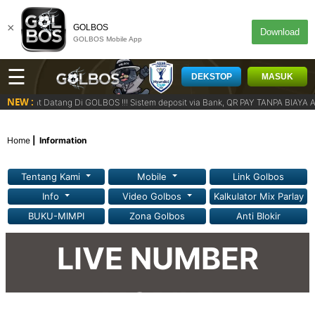
×
GOLBOS
Download
GOLBOS Mobile App
☰
DEKSTOP
MASUK
NEW :
Selamat Datang Di GOLBOS !!! Sistem deposit via Bank, QR PAY TANPA BIAYA
Home
Information
Tentang Kami
Mobile
Link Golbos
Info
Video Golbos
Kalkulator Mix Parlay
BUKU-MIMPI
Zona Golbos
Anti Blokir
LIVE NUMBER
MOBILE