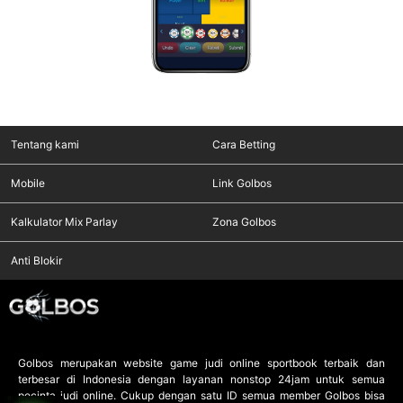
Tentang kami
Cara Betting
Mobile
Link Golbos
Kalkulator Mix Parlay
Zona Golbos
Anti Blokir
Golbos
merupakan website game judi online sportbook terbaik dan
terbesar di Indonesia dengan layanan nonstop 24jam untuk semua
pecinta judi online. Cukup dengan satu ID semua member Golbos bisa